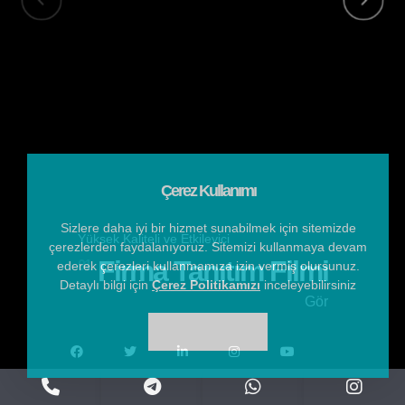
Çerez Kullanımı
Sizlere daha iyi bir hizmet sunabilmek için sitemizde
Yüksek Kaliteli ve Etkileyici
çerezlerden faydalanıyoruz. Sitemizi kullanmaya devam
Firma Tanıtım Filmi
01.
ederek çerezleri kullanmamıza izin vermiş olursunuz.
Detaylı bilgi için
Çerez Politikamızı
inceleyebilirsiniz
Gör
Tamam
Copyright © 2025 Tüm Hakları Saklıdır.